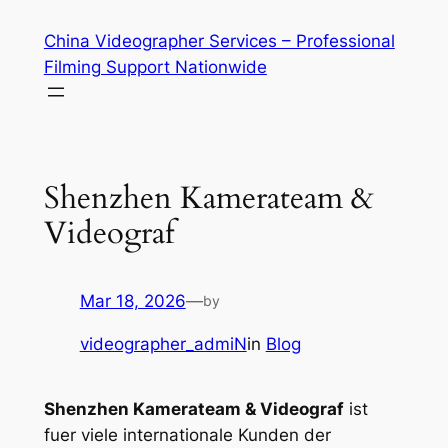
Skip
China Videographer Services – Professional
to
Filming Support Nationwide
content
Shenzhen Kamerateam &
Videograf
Mar 18, 2026
—
by
videographer_admiN
in
Blog
Shenzhen Kamerateam & Videograf
ist
fuer viele internationale Kunden der