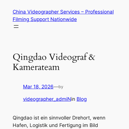
Skip
China Videographer Services – Professional
to
Filming Support Nationwide
content
Qingdao Videograf &
Kamerateam
Mar 18, 2026
—
by
videographer_admiN
in
Blog
Qingdao ist ein sinnvoller Drehort, wenn
Hafen, Logistik und Fertigung im Bild